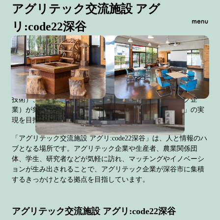
アグリテック交流施設 アグ
リ:code22深谷
深谷市は、深谷ねぎをはじめ多様な農畜産物の一大生産地です
が、後継問題や技能伝承、昨今の異常気象による影響など様々
な課題を抱えており、農業の持続可能性が危ぶまれています。
こうした様々な農業課題を解決するためのアグリテック（農業×
技術）、それに取り組む情熱をもった企業（アグリテック企
業）が集積する深谷版シリコンバレー 「
DEEP VALLEY
」の実
現を目指しています。
「アグリテック交流施設 アグリ:code22深谷」は、人と情報のハ
ブとなる場所です。アグリテック企業や生産者、農業関係団
体、学生、研究者などが気軽に訪れ、マッチングやイノベーシ
ョンが生み出されることで、アグリテック企業が深谷市に集積
するきっかけとなる拠点を目指しています。
アグリテック交流施設 アグリ:code22深谷